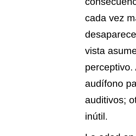
consecuenc
cada vez m
desaparece 
vista asum
perceptivo.
audífono pa
auditivos; o
inútil.