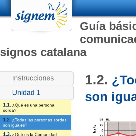
Guía básic
comunicac
signos catalana
1.2.
¿Tod
Instrucciones
Unidad 1
son igu
1.1.
¿Qué es una persona
sorda?
1.2.
¿Todas las personas sordas
son iguales?
1.3.
¿Qué es la Comunidad