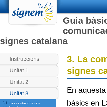
Guia bàsic
comunicac
signes catalana
3. La co
Instruccions
signes ca
Unitat 1
Unitat 2
En aquesta 
Unitat 3
bàsics en L
3.1.
Les salutacions i els