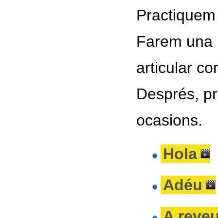
Practiquem 
Farem una u
articular co
Després, pr
ocasions.
Hola
Adéu
A reve