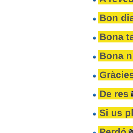
Bon di
Bona t
Bona n
Gràcie
De res
Si us p
Perdó