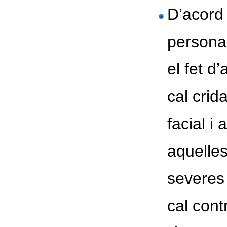
D’acord 
persona
el fet d
cal crid
facial i
aquelle
severes
cal cont