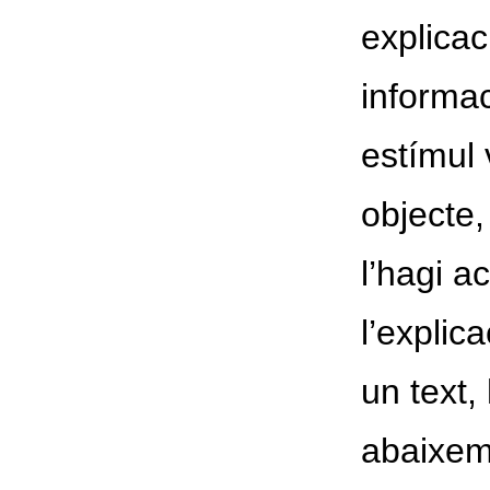
explicac
informa
estímul 
objecte,
l’hagi a
l’explic
un text,
abaixem 