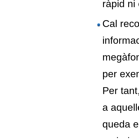
ràpid ni
Cal reco
informac
megàfon
per exem
Per tan
a aquell
queda e