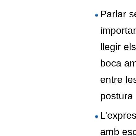
Parlar s
importa
llegir el
boca amb
entre le
postura 
L’expres
amb esc