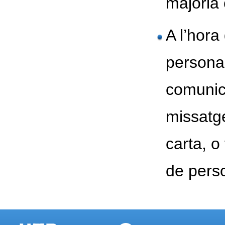
majoria 
A l’hor
persona
comunica
missatge
carta, o
de pers