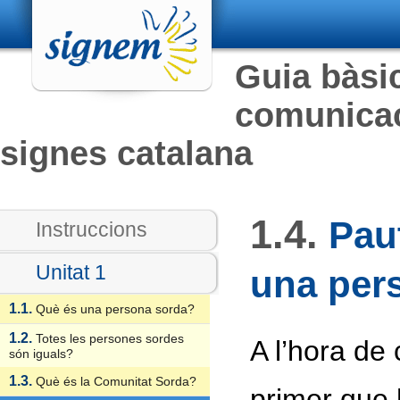
Guia bàsic
comunicac
signes catalana
1.4.
Pau
Instruccions
Unitat 1
una per
1.1.
Què és una persona sorda?
1.2.
Totes les persones sordes
A l’hora de
són iguals?
1.3.
Què és la Comunitat Sorda?
primer que 