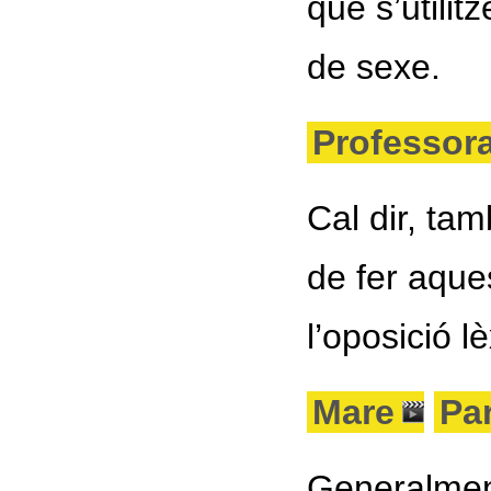
que s’utilit
de sexe.
Professor
Cal dir, ta
de fer aque
l’oposició lè
Mare
Pa
Generalment