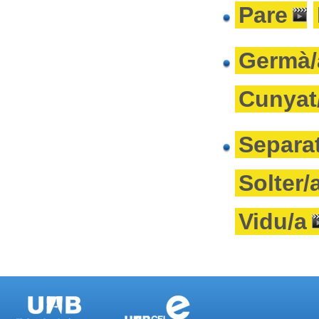
Pare
Germà/
Cunyat
Separa
Solter/
Vidu/a