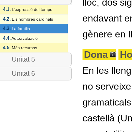
lloc, dos s
4.1.
L’expressió del temps
endavant en
4.2.
Els nombres cardinals
4.3.
La família
gènere en l
4.4.
Autoavaluació
4.5.
Més recursos
Dona
H
Unitat 5
En les llen
Unitat 6
no serveixe
gramaticals
castellà (Un